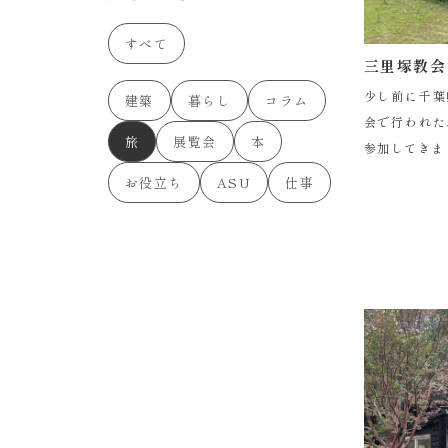
すべて
三里塚教会
少し前に千葉
建築
暮らし
コラム
会で行われた
旅
展覧会
本
参加してきま
の戸村一作が
お役立ち
ASU
仕事
を手掛けた唯
は日本近代建築