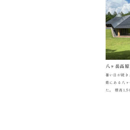
八ヶ岳高原
暑い日が続きますね。 避
県にある八ヶ
た。 標高1,
楽ホール。
す。 この