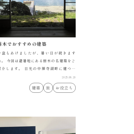
栃木でおすすめの建築
お盆もあけましたが、暑い日が続きます
ね。 今回は避暑地にある栃木の名建築をご
介します。 日光の中禅寺湖畔に建つ、
「イタリア大使館別荘記念公園」（旧イタ
2025.08.20
リア大使館別荘）です。 その名の通り、イ
建築
旅
お役立ち
タリア大使が別 […]