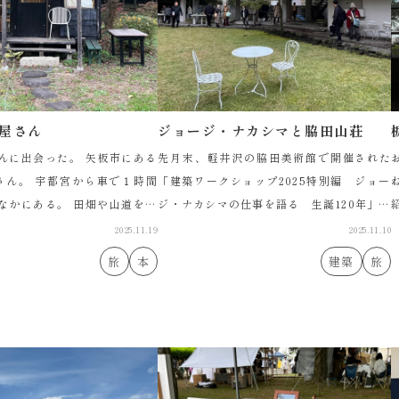
屋さん
ジョージ・ナカシマと脇田山荘
んに出会った。 矢板市にある
先月末、軽井沢の脇田美術館で開催された
k」さん。 宇都宮から車で１時間
「建築ワークショップ2025特別編 ジョー
なかにある。 田畑や山道を抜
ジ・ナカシマの仕事を語る 生誕120年」に
紹
、わくわくひやひや。 小屋
参加してきました。 建築史家の松隈洋さん
2025.11.19
2025.11.10
期待が高まる […]
と、ジョージ・ナカシマの家具を製作して
旅
本
建築
旅
いる氷見宏介さんの貴 […]