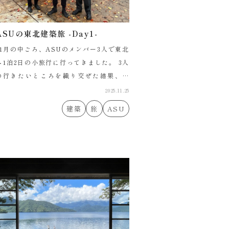
ASUの東北建築旅 -Day1-
11月の中ごろ、ASUのメンバー3人で東北
へ1泊2日の小旅行に行ってきました。 3人
の行きたいところを織り交ぜた結果、弘
前、八戸、石巻の3都市を巡ることになりま
2025.11.25
した。 1日目は早朝に宇都宮を出て、弘前
建築
旅
ASU
と八戸に向かいました […]