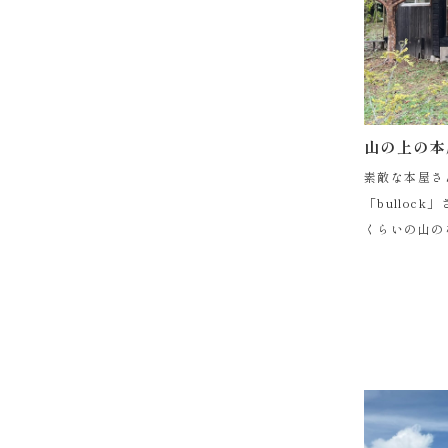
山の上の本
素敵な本屋さ
「bulloc
くらいの山の
けていく道中は
のような外観に