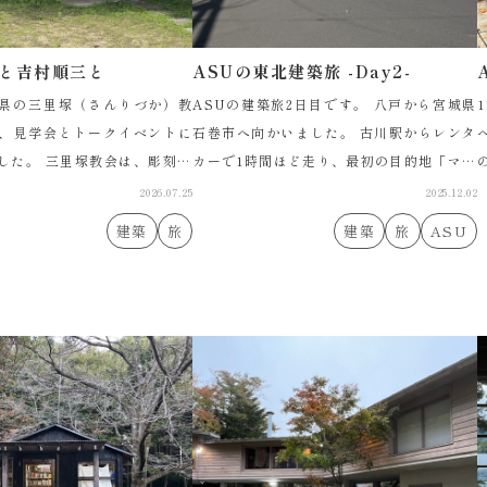
と吉村順三と
ASUの東北建築旅 -Day2-
県の三里塚（さんりづか）教
ASUの建築旅2日目です。 八戸から宮城県
、見学会とトークイベントに
石巻市へ向かいました。 古川駅からレンタ
した。 三里塚教会は、彫刻家
カーで1時間ほど走り、最初の目的地「マル
施主となり、吉村順三が設計
ホンまきあーとテラス」に到着。 こちらは
2026.07.25
2025.12.02
一の教会建築です。 吉村順三
藤本壮介さん設計の複合文化施設です。ホ
建築
旅
建築
旅
ASU
の巨匠ですが […]
ール、 […]