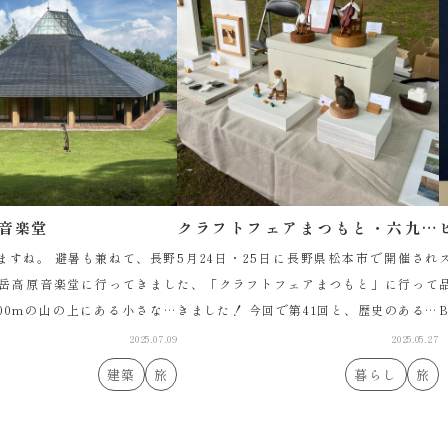
音楽堂
クラフトフェアまつもと・六九工
藝祭
暑も兼ねて、長野
5月24日・25日に長野県松本市で開催され
岳高原音楽堂に行ってきまし
た、「クラフトフェアまつもと」に行って
500mの山の上にある小さな音
きました！ 今回で第41回と、歴史のあるイ
B
吉村順三が設計した名建築で
ベントです。多くの人気作家さんを輩出し
2025.07.09
2025.05.27
日はチェンバロのミニコン […]
ていて、作家さんの登竜門的な意味 […]
[
建築
旅
暮らし
旅