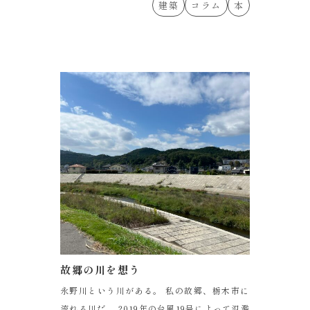
建築
コラム
本
故郷の川を想う
永野川という川がある。 私の故郷、栃木市に
流れる川だ。 2019年の台風19号によって氾濫