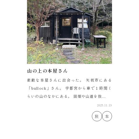
山の上の本屋さん
素敵な本屋さんに出会った。 矢板市にある
「bullock」さん。 宇都宮から車で１時間く
らいの山のなかにある。 田畑や山道を抜...
2025.11.19
旅
本