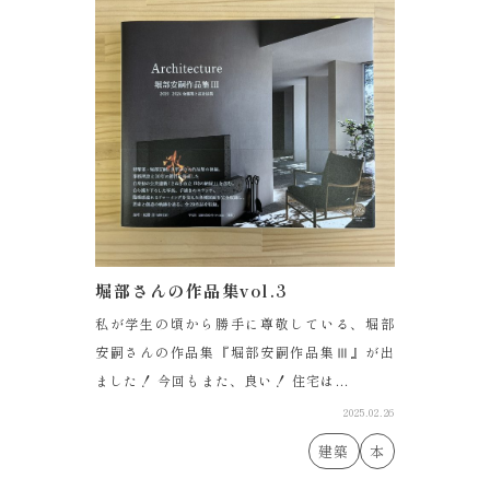
堀部さんの作品集vol.3
私が学生の頃から勝手に尊敬している、堀部
安嗣さんの作品集『堀部安嗣作品集Ⅲ』が出
ました！ 今回もまた、良い！ 住宅は...
2025.02.26
建築
本