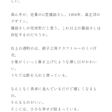
しい。
真ん中が、定番のG型醤油さし。1958年、森正洋の
デザイン。
醤油さしの完成形だと思う。これ以上の醤油さしは
存在するのだろうか。
右上の透明のは、硝子工房クラフトユーのミニ汁
次。
小象がくいっと鼻を上げたような挿し口がかわい
い。
うちでは酢を入れて使っている。
なんとなく食卓に並んでいるだけで嬉しくなるも
の。
そんなものがいい。
そこには、小さな幸せが詰まっている。