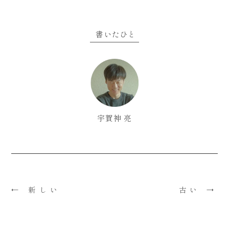
a
w
m
in
有
c
it
ai
e
e
te
l
書いたひと
b
r
o
o
k
宇賀神 亮
← 新しい
古い →