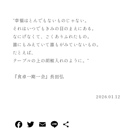
“幸福はとんでもないものじゃない。
それはいつでもきみの目のまえにある。
なにげなくて、ごくありふれたもの。
誰にもみえていて誰もがみていないもの。
たとえば、
テーブルの上の胡椒入れのように。”
『食卓一期一会』長田弘
2026.01.12
F
T
E
L
共