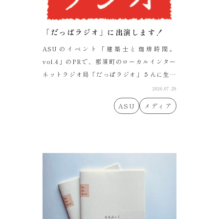
「だっぱラジオ」に出演します！
ASUのイベント「建築士と珈琲時間。
vol.4」のPRで、那須町のローカルインター
ネットラジオ局「だっぱラジオ」さんに生出
演す...
2026.07.29
ASU
メディア