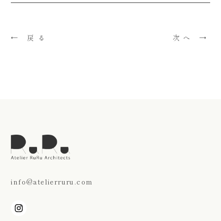
← 戻る
次へ →
info@atelierruru.com