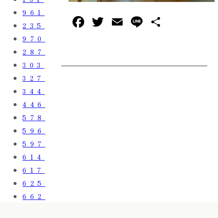
961
F
T
E
L
共
235
a
w
m
in
有
970
c
it
ai
e
287
e
te
l
303
327
b
r
344
o
446
o
578
k
596
597
614
617
625
662