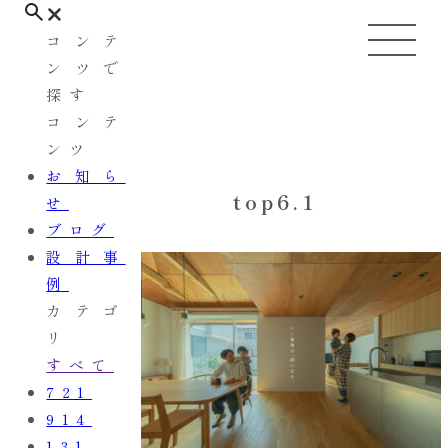
コンテ
ンツで
探す
コンテ
ンツ
お知ら
top6.1
せ
ブログ
設計事
例
カテゴ
リ
すべて
721
914
131