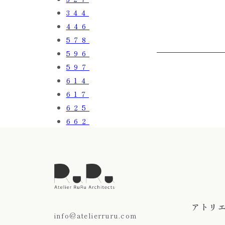
344
446
578
596
597
614
617
625
662
アトリ
info@atelierruru.com