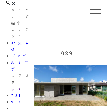
コンテ
ンツで
探す
コンテ
ンツ
お知ら
せ
029
ブログ
設計事
例
カテゴ
リ
すべて
721
914
131