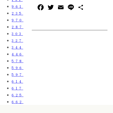
F
T
E
L
共
961
a
w
m
in
有
235
970
c
it
ai
e
287
e
te
l
303
b
r
327
o
344
o
446
578
k
596
597
614
617
625
662