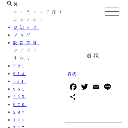
コンテンツで探す
コンテンツ
お知らせ
ブログ
設計事例
カテゴリ
賞状
すべて
721
914
賞状
131
F
T
E
L
961
a
w
m
in
共
235
c
it
ai
e
有
970
e
te
l
287
303
b
r
327