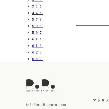
344
446
578
596
597
614
617
625
662
アトリ
info@atelierruru.com