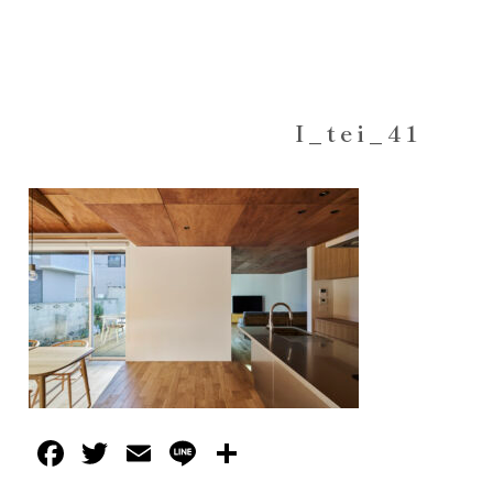
I_tei_41
Facebook
Twitter
Email
Line
共
有