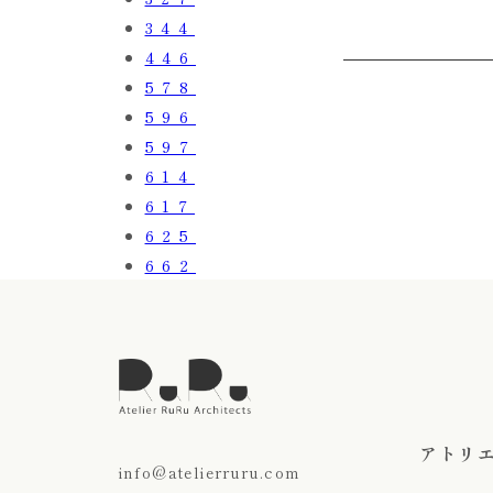
344
446
578
596
597
614
617
625
662
アトリ
info@atelierruru.com