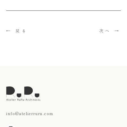
← 戻る
次へ →
info@atelierruru.com