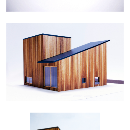
視界いっぱいに畑が広がる、小さいながらも開放的な住
まいとなりました。
小さく建てることは、建設費を抑えることや温熱環境の
効率化にもつながります。
また、周囲に余白が生まれることで、光や風を感じなが
ら、庭の木々に包まれ、穏やかに、気持ちよく暮らすこ
とができます。
Facebook
Twitter
Email
Line
共
有