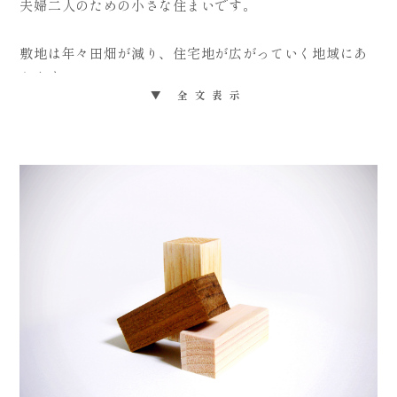
夫婦二人のための小さな住まいです。
敷地は年々田畑が減り、住宅地が広がっていく地域にあ
ります。
▼ 全文表示
農家である施主家族は土地を広く所有しており、田園に
囲まれた風景は美しく、この風景を壊さずに保存しなが
ら建築を建てられないかと思いました。
敷地には母屋や乾燥小屋、蔵などが点在しています。そ
こで、新しく建てる住宅は、すべての機能を備えるので
はなく「小さな離れ」のようにして、母屋などを行き来
しながら敷地全体で住まう提案をしました。
建てる場所は散々迷いましたが、どの建物とも干渉しな
いことで歴史をそのまま引き継げるよう、敷地の真ん中
に配置し、風景を壊さないように半分埋もれる形にし
て、高さを抑えた計画としました。
半地下になったことで視点が下がり、ダイニングからは