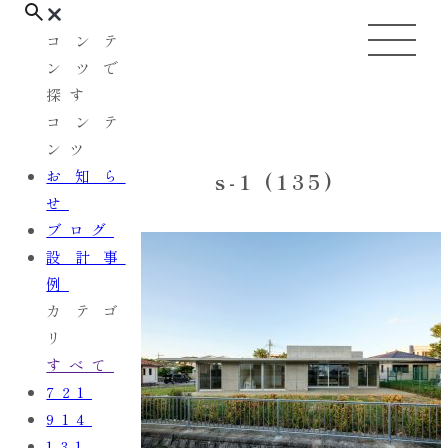
コンテ
ンツで
探す
コンテ
ンツ
お知ら
s-1 (135)
せ
ブログ
設計事
例
カテゴ
リ
すべて
721
914
131