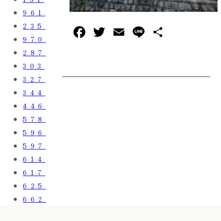
961
235
F
T
E
L
共
970
a
w
m
in
有
287
c
it
ai
e
303
e
te
l
327
b
r
344
o
446
578
o
596
k
597
614
617
625
662