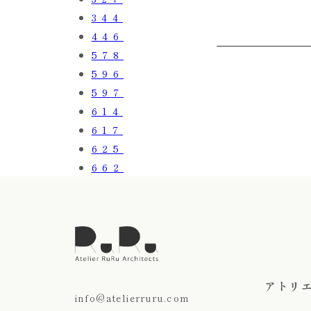
344
446
578
596
597
614
617
625
662
アトリ
info@atelierruru.com