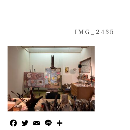
IMG_2435
Facebook
Twitter
Email
Line
共