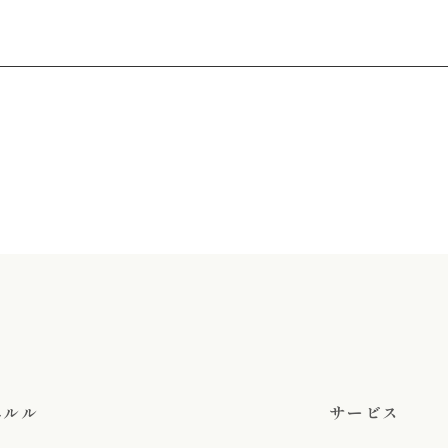
有
エルル
サービス