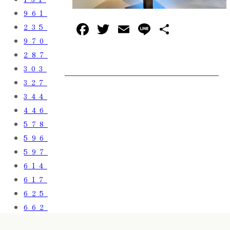
961
F
T
E
L
共
235
a
w
m
in
有
970
287
c
it
ai
e
303
e
te
l
327
b
r
344
o
446
o
578
596
k
597
614
617
625
662