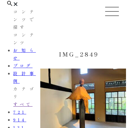
コンテ
ンツで
探す
コンテ
ンツ
お知ら
IMG_2849
せ
ブログ
設計事
例
カテゴ
リ
すべて
721
914
131