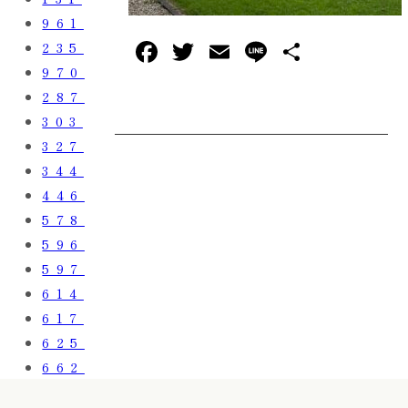
961
F
T
E
L
共
235
a
w
m
in
有
970
287
c
it
ai
e
303
e
te
l
327
b
r
344
o
446
o
578
596
k
597
614
617
625
662