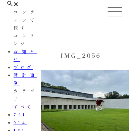
コンテ
ンツで
探す
コンテ
ンツ
お知ら
IMG_2056
せ
ブログ
設計事
例
カテゴ
リ
すべて
721
914
131