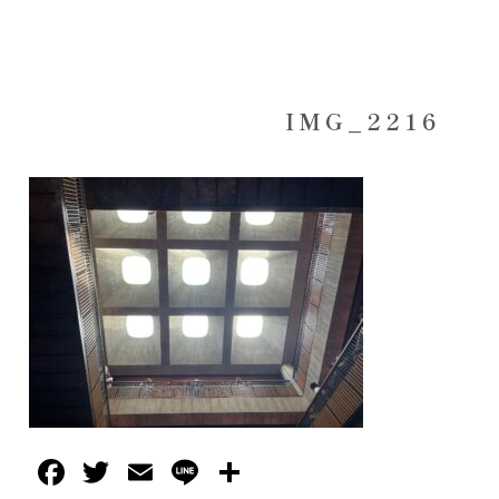
IMG_2216
Facebook
Twitter
Email
Line
共