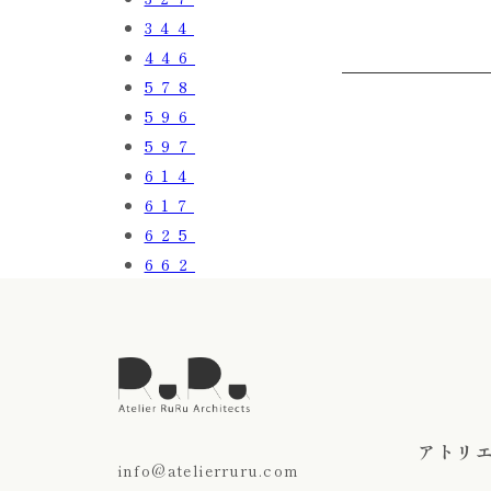
344
446
578
596
597
614
617
625
662
アトリ
info@atelierruru.com