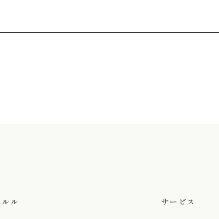
有
エルル
サービス