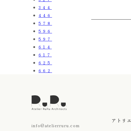
344
446
578
596
597
614
617
625
662
アトリ
info@atelierruru.com