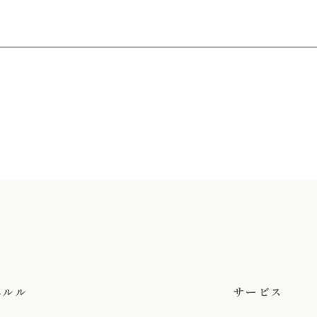
有
エルル
サービス