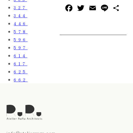
F
T
E
L
共
327
a
w
m
in
有
344
446
c
it
ai
e
578
e
te
l
596
b
r
597
o
614
o
617
k
625
662
info@atelierruru.com