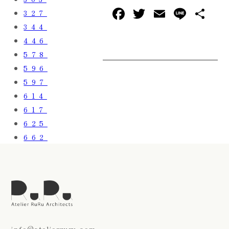
F
T
E
L
共
327
a
w
m
in
有
344
446
c
it
ai
e
578
e
te
l
596
b
r
597
o
614
o
617
k
625
662
info@atelierruru.com