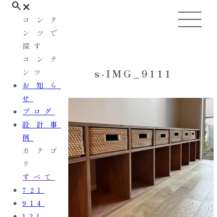
コンテ
ンツで
探す
コンテ
s-IMG_9111
ンツ
お知ら
せ
ブログ
設計事
例
カテゴ
リ
すべて
721
914
131