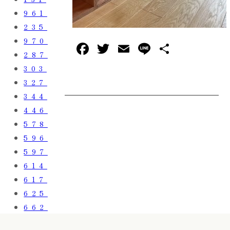
961
235
970
F
T
E
L
共
287
a
w
m
in
有
303
c
it
ai
e
327
e
te
l
344
b
r
446
578
o
596
o
597
k
614
617
625
662