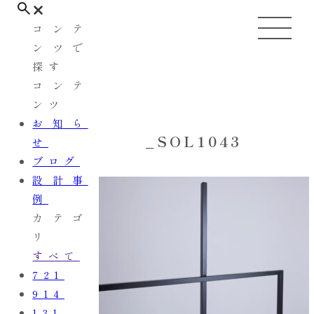
コンテ
ンツで
探す
コンテ
ンツ
お知ら
_SOL1043
せ
ブログ
設計事
例
カテゴ
リ
すべて
721
914
131