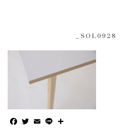
_SOL0928
Facebook
Twitter
Email
Line
共
有