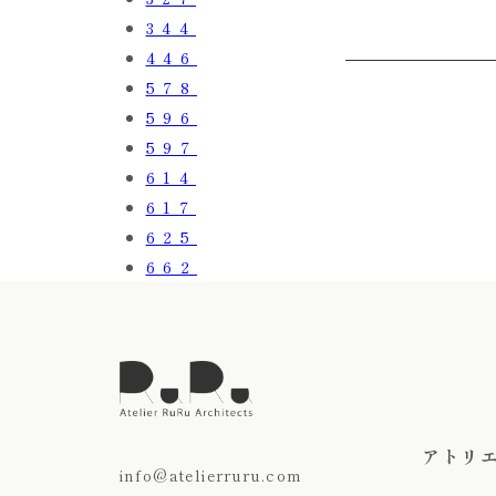
344
446
578
596
597
614
617
625
662
アトリ
info@atelierruru.com