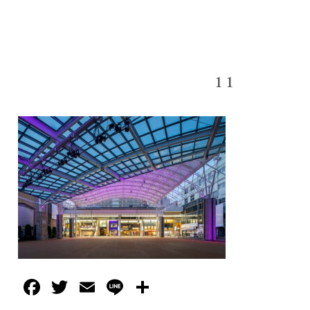
11
Facebook
Twitter
Email
Line
共
有