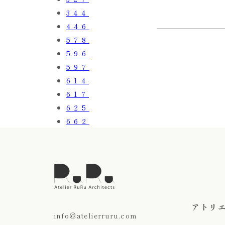
344
446
578
596
597
614
617
625
662
アトリ
info@atelierruru.com