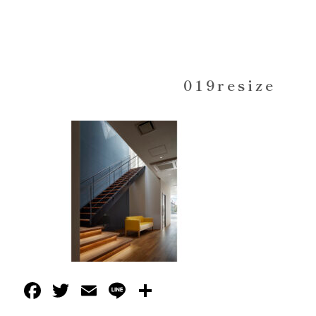
019resize
Facebook
Twitter
Email
Line
共
有