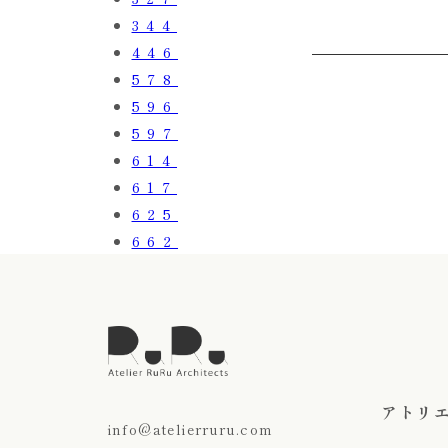
344
446
578
596
597
614
617
625
662
アトリ
info@atelierruru.com