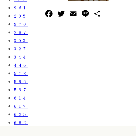
961
F
T
E
L
共
235
a
w
m
in
有
970
c
it
ai
e
287
e
te
l
303
327
b
r
344
o
446
o
578
k
596
597
614
617
625
662