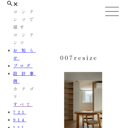
コンテ
ンツで
探す
コンテ
ンツ
お知ら
007resize
せ
ブログ
設計事
例
カテゴ
リ
すべて
721
914
131